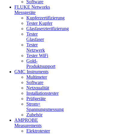
Software
FLUKE Networks
Messgeräte
Kupferzertifizierung
Tester Kupfer
Glasfaserzterifizierung
Tester
Glasfaser
Tester
Netzwerk
Tester WiFi
Gold-
Produktsupport
GMC Instruments
Multimeter
Software
Netzqualität
Installationstester
Prüfgeräte
Strom+
Spannungsmessung
Zubehör
AMPROBE
Measurements
Elektrotester