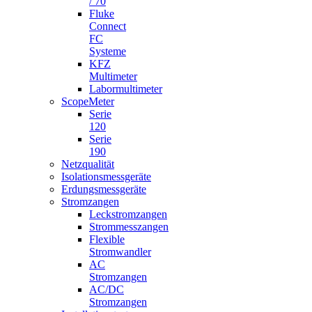
/ 70
Fluke
Connect
FC
Systeme
KFZ
Multimeter
Labormultimeter
ScopeMeter
Serie
120
Serie
190
Netzqualität
Isolationsmessgeräte
Erdungsmessgeräte
Stromzangen
Leckstromzangen
Strommesszangen
Flexible
Stromwandler
AC
Stromzangen
AC/DC
Stromzangen