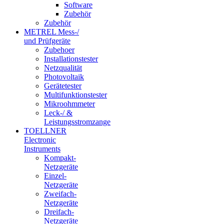
Software
Zubehör
Zubehör
METREL Mess-/
und Prüfgeräte
Zubehoer
Installationstester
Netzqualität
Photovoltaik
Gerätetester
Multifunktionstester
Mikroohmmeter
Leck-/ &
Leistungsstromzange
TOELLNER
Electronic
Instruments
Kompakt-
Netzgeräte
Einzel-
Netzgeräte
Zweifach-
Netzgeräte
Dreifach-
Netzgeräte