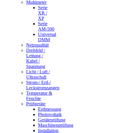
Multimeter
Serie
XR /
XP
Serie
AM-500
Universal
DMM
Netzqualität
Drehfeld /
Leitung /
Kabel /
Spannung
Licht / Luft /
Ultraschall
Strom-/ Erd-/
Leckstromzangen
Temperatur &
Feuchte
Prüfgeräte
Erdmessung
Photovoltaik
Geräteprüfung
Maschinenprüfung
Installation