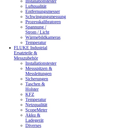
Installationstester
Luftqualität
Entfernungsmesser
Schwingungsmessung
Prozesskalibratoren
Spannung /
Strom / Licht
Wärmebildkameras
Temperatur
FLUKE Industrial
Ersatzteile &
Messzubehör
Installationstester
Messspitzen &
Messleitungen
Sicherungen
Taschen &
Holster
KFZ
Temperatur
Netzqualität
ScopeMeter
Akku &
Ladegerät
Diverses