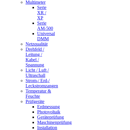
Multimeter
Serie
XR /
XP
Serie
AM-500
Universal
DMM
Netzqualität
Drehfeld /
Leitung /
Kabel /
Spannung
Licht / Luft /
Ultraschall
Strom-/ Erd-/
Leckstromzangen
Temperatur &
Feuchte
Prüfgeräte
Erdmessung
Photovoltaik
Geräteprüfung
Maschinenprüfung
Installation