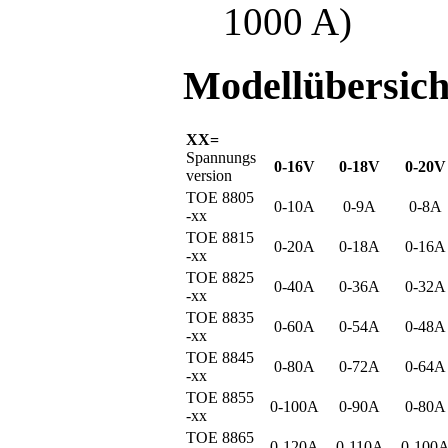
1000 A)
Modellübersich
XX=
Spannungs
0-16V
0-18V
0-20V
version
TOE 8805
0-10A
0-9A
0-8A
-xx
TOE 8815
0-20A
0-18A
0-16A
-xx
TOE 8825
0-40A
0-36A
0-32A
-xx
TOE 8835
0-60A
0-54A
0-48A
-xx
TOE 8845
0-80A
0-72A
0-64A
-xx
TOE 8855
0-100A
0-90A
0-80A
-xx
TOE 8865
0-120A
0-110A
0-100