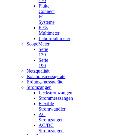
/ 70
Fluke
Connect
FC
Systeme
KFZ
Multimeter
Labormultimeter
ScopeMeter
Serie
120
Serie
190
Netzqualität
Isolationsmessgeräte
Erdungsmessgeräte
Stromzangen
Leckstromzangen
Strommesszangen
Flexible
Stromwandler
AC
Stromzangen
AC/DC
Stromzangen