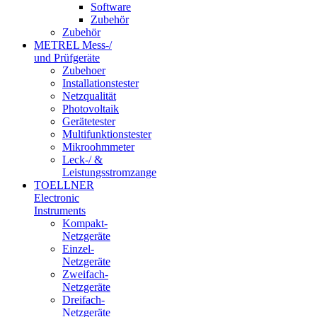
Software
Zubehör
Zubehör
METREL Mess-/
und Prüfgeräte
Zubehoer
Installationstester
Netzqualität
Photovoltaik
Gerätetester
Multifunktionstester
Mikroohmmeter
Leck-/ &
Leistungsstromzange
TOELLNER
Electronic
Instruments
Kompakt-
Netzgeräte
Einzel-
Netzgeräte
Zweifach-
Netzgeräte
Dreifach-
Netzgeräte