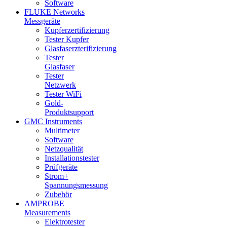
Software
FLUKE Networks
Messgeräte
Kupferzertifizierung
Tester Kupfer
Glasfaserzterifizierung
Tester
Glasfaser
Tester
Netzwerk
Tester WiFi
Gold-
Produktsupport
GMC Instruments
Multimeter
Software
Netzqualität
Installationstester
Prüfgeräte
Strom+
Spannungsmessung
Zubehör
AMPROBE
Measurements
Elektrotester