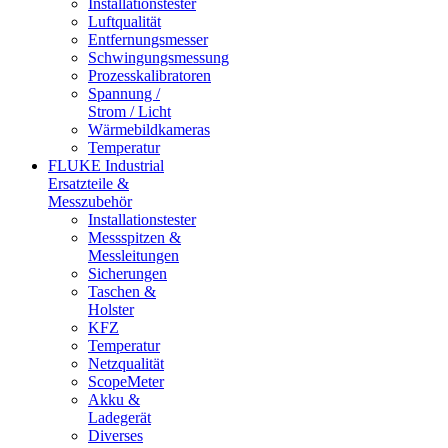
Installationstester
Luftqualität
Entfernungsmesser
Schwingungsmessung
Prozesskalibratoren
Spannung /
Strom / Licht
Wärmebildkameras
Temperatur
FLUKE Industrial
Ersatzteile &
Messzubehör
Installationstester
Messspitzen &
Messleitungen
Sicherungen
Taschen &
Holster
KFZ
Temperatur
Netzqualität
ScopeMeter
Akku &
Ladegerät
Diverses