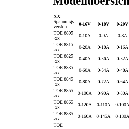
Modellübersich
XX=
Spannungs
0-16V
0-18V
0-20V
version
TOE 8805
0-10A
0-9A
0-8A
-xx
TOE 8815
0-20A
0-18A
0-16A
-xx
TOE 8825
0-40A
0-36A
0-32A
-xx
TOE 8835
0-60A
0-54A
0-48A
-xx
TOE 8845
0-80A
0-72A
0-64A
-xx
TOE 8855
0-100A
0-90A
0-80A
-xx
TOE 8865
0-120A
0-110A
0-100
-xx
TOE 8885
0-160A
0-145A
0-130
-xx
TOE