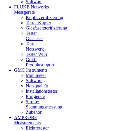
Software
FLUKE Networks
Messgeräte
Kupferzertifizierung
Tester Kupfer
Glasfaserzterifizierung
Tester
Glasfaser
Tester
Netzwerk
Tester WiFi
Gold-
Produktsupport
GMC Instruments
Multimeter
Software
Netzqualität
Installationstester
Prüfgeräte
Strom+
Spannungsmessung
Zubehör
AMPROBE
Measurements
Elektrotester