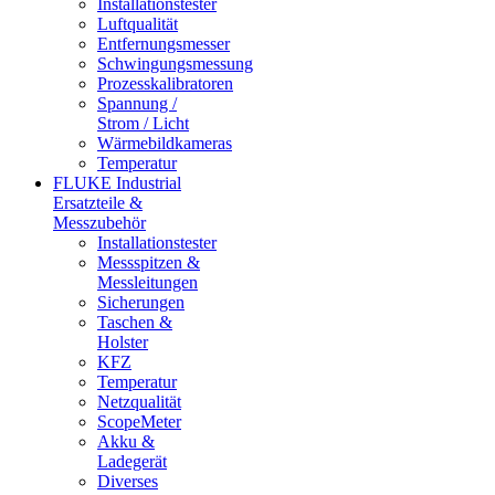
Installationstester
Luftqualität
Entfernungsmesser
Schwingungsmessung
Prozesskalibratoren
Spannung /
Strom / Licht
Wärmebildkameras
Temperatur
FLUKE Industrial
Ersatzteile &
Messzubehör
Installationstester
Messspitzen &
Messleitungen
Sicherungen
Taschen &
Holster
KFZ
Temperatur
Netzqualität
ScopeMeter
Akku &
Ladegerät
Diverses