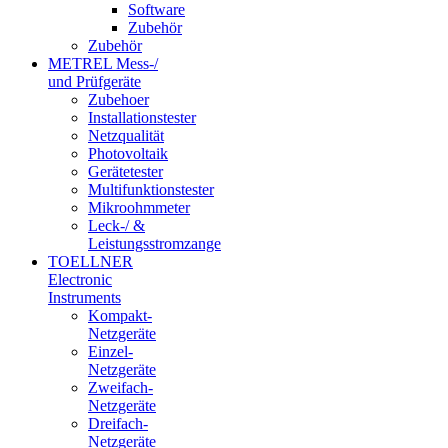
Software
Zubehör
Zubehör
METREL Mess-/
und Prüfgeräte
Zubehoer
Installationstester
Netzqualität
Photovoltaik
Gerätetester
Multifunktionstester
Mikroohmmeter
Leck-/ &
Leistungsstromzange
TOELLNER
Electronic
Instruments
Kompakt-
Netzgeräte
Einzel-
Netzgeräte
Zweifach-
Netzgeräte
Dreifach-
Netzgeräte