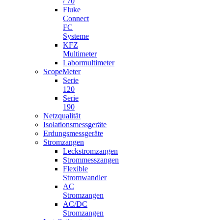
/ 70
Fluke
Connect
FC
Systeme
KFZ
Multimeter
Labormultimeter
ScopeMeter
Serie
120
Serie
190
Netzqualität
Isolationsmessgeräte
Erdungsmessgeräte
Stromzangen
Leckstromzangen
Strommesszangen
Flexible
Stromwandler
AC
Stromzangen
AC/DC
Stromzangen