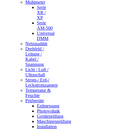
Multimeter
Serie
XR /
XP
Serie
AM-500
Universal
DMM
Netzqualität
Drehfeld /
Leitung /
Kabel /
Spannung
Licht / Luft /
Ultraschall
Strom-/ Erd-/
Leckstromzangen
Temperatur &
Feuchte
Prüfgeräte
Erdmessung
Photovoltaik
Geräteprüfung
Maschinenprüfung
Installation