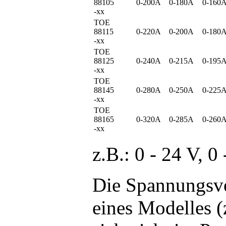
88105
0-200A
0-180A
0-160
-xx
TOE
88115
0-220A
0-200A
0-180
-xx
TOE
88125
0-240A
0-215A
0-195
-xx
TOE
88145
0-280A
0-250A
0-225
-xx
TOE
88165
0-320A
0-285A
0-260
-xx
z.B.: 0 - 24 V, 
Die Spannungsver
eines Modelles 