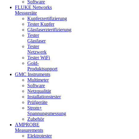
Software
FLUKE Networks
Messgeräte
Kupferzertifizierung
Tester Kupfer
Glasfaserzterifizierung
Tester
Glasfaser
Tester
Netzwerk
Tester WiFi
Gold-
Produktsupport
GMC Instruments
Multimeter
Software
Netzqualität
Installationstester
Prüfgeräte
Strom+
Spannungsmessung
Zubehör
AMPROBE
Measurements
Elektrotester