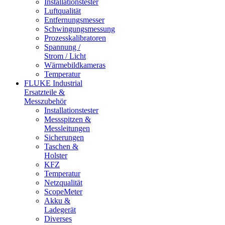
Installationstester
Luftqualität
Entfernungsmesser
Schwingungsmessung
Prozesskalibratoren
Spannung /
Strom / Licht
Wärmebildkameras
Temperatur
FLUKE Industrial
Ersatzteile &
Messzubehör
Installationstester
Messspitzen &
Messleitungen
Sicherungen
Taschen &
Holster
KFZ
Temperatur
Netzqualität
ScopeMeter
Akku &
Ladegerät
Diverses