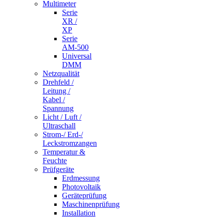
Multimeter
Serie
XR /
XP
Serie
AM-500
Universal
DMM
Netzqualität
Drehfeld /
Leitung /
Kabel /
Spannung
Licht / Luft /
Ultraschall
Strom-/ Erd-/
Leckstromzangen
Temperatur &
Feuchte
Prüfgeräte
Erdmessung
Photovoltaik
Geräteprüfung
Maschinenprüfung
Installation