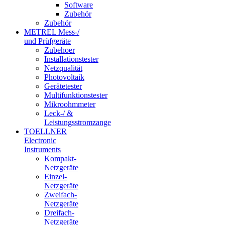
Software
Zubehör
Zubehör
METREL Mess-/
und Prüfgeräte
Zubehoer
Installationstester
Netzqualität
Photovoltaik
Gerätetester
Multifunktionstester
Mikroohmmeter
Leck-/ &
Leistungsstromzange
TOELLNER
Electronic
Instruments
Kompakt-
Netzgeräte
Einzel-
Netzgeräte
Zweifach-
Netzgeräte
Dreifach-
Netzgeräte