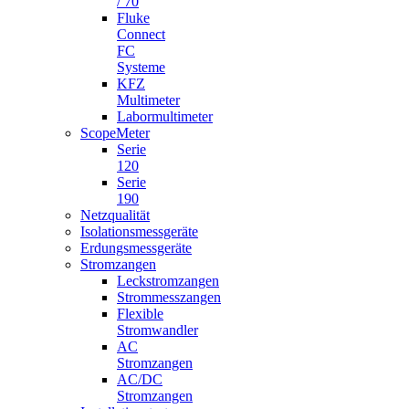
/ 70
Fluke
Connect
FC
Systeme
KFZ
Multimeter
Labormultimeter
ScopeMeter
Serie
120
Serie
190
Netzqualität
Isolationsmessgeräte
Erdungsmessgeräte
Stromzangen
Leckstromzangen
Strommesszangen
Flexible
Stromwandler
AC
Stromzangen
AC/DC
Stromzangen