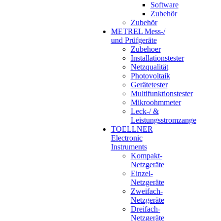
Software
Zubehör
Zubehör
METREL Mess-/
und Prüfgeräte
Zubehoer
Installationstester
Netzqualität
Photovoltaik
Gerätetester
Multifunktionstester
Mikroohmmeter
Leck-/ &
Leistungsstromzange
TOELLNER
Electronic
Instruments
Kompakt-
Netzgeräte
Einzel-
Netzgeräte
Zweifach-
Netzgeräte
Dreifach-
Netzgeräte