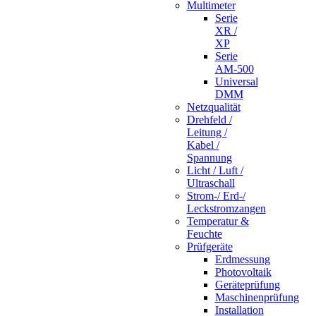
Multimeter
Serie
XR /
XP
Serie
AM-500
Universal
DMM
Netzqualität
Drehfeld /
Leitung /
Kabel /
Spannung
Licht / Luft /
Ultraschall
Strom-/ Erd-/
Leckstromzangen
Temperatur &
Feuchte
Prüfgeräte
Erdmessung
Photovoltaik
Geräteprüfung
Maschinenprüfung
Installation