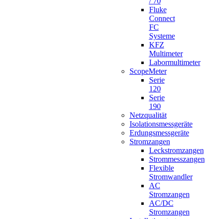
/ 70
Fluke
Connect
FC
Systeme
KFZ
Multimeter
Labormultimeter
ScopeMeter
Serie
120
Serie
190
Netzqualität
Isolationsmessgeräte
Erdungsmessgeräte
Stromzangen
Leckstromzangen
Strommesszangen
Flexible
Stromwandler
AC
Stromzangen
AC/DC
Stromzangen