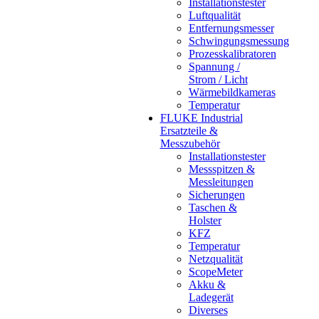
Installationstester
Luftqualität
Entfernungsmesser
Schwingungsmessung
Prozesskalibratoren
Spannung /
Strom / Licht
Wärmebildkameras
Temperatur
FLUKE Industrial
Ersatzteile &
Messzubehör
Installationstester
Messspitzen &
Messleitungen
Sicherungen
Taschen &
Holster
KFZ
Temperatur
Netzqualität
ScopeMeter
Akku &
Ladegerät
Diverses