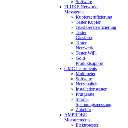
Software
FLUKE Networks
Messgeräte
Kupferzertifizierung
Tester Kupfer
Glasfaserzterifizierung
Tester
Glasfaser
Tester
Netzwerk
Tester WiFi
Gold-
Produktsupport
GMC Instruments
Multimeter
Software
Netzqualität
Installationstester
Prüfgeräte
Strom+
Spannungsmessung
Zubehör
AMPROBE
Measurements
Elektrotester