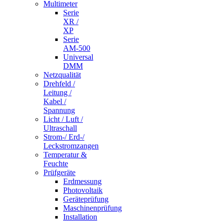
Multimeter
Serie
XR /
XP
Serie
AM-500
Universal
DMM
Netzqualität
Drehfeld /
Leitung /
Kabel /
Spannung
Licht / Luft /
Ultraschall
Strom-/ Erd-/
Leckstromzangen
Temperatur &
Feuchte
Prüfgeräte
Erdmessung
Photovoltaik
Geräteprüfung
Maschinenprüfung
Installation