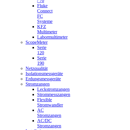
/ 70
Fluke
Connect
FC
Systeme
KFZ
Multimeter
Labormultimeter
ScopeMeter
Serie
120
Serie
190
Netzqualität
Isolationsmessgeräte
Erdungsmessgeräte
Stromzangen
Leckstromzangen
Strommesszangen
Flexible
Stromwandler
AC
Stromzangen
AC/DC
Stromzangen