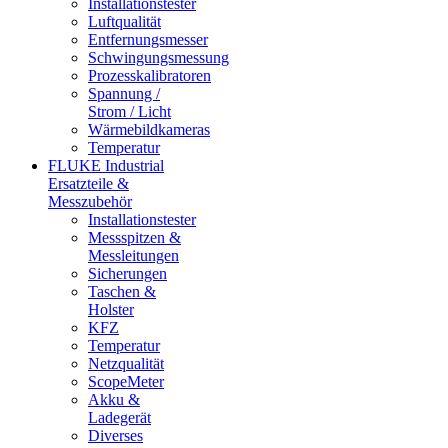
Installationstester
Luftqualität
Entfernungsmesser
Schwingungsmessung
Prozesskalibratoren
Spannung /
Strom / Licht
Wärmebildkameras
Temperatur
FLUKE Industrial
Ersatzteile &
Messzubehör
Installationstester
Messspitzen &
Messleitungen
Sicherungen
Taschen &
Holster
KFZ
Temperatur
Netzqualität
ScopeMeter
Akku &
Ladegerät
Diverses