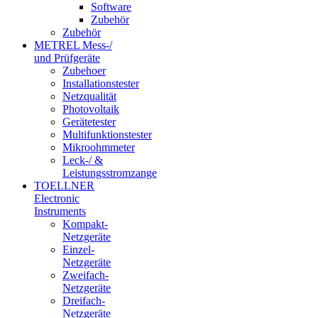
Software
Zubehör
Zubehör
METREL Mess-/
und Prüfgeräte
Zubehoer
Installationstester
Netzqualität
Photovoltaik
Gerätetester
Multifunktionstester
Mikroohmmeter
Leck-/ &
Leistungsstromzange
TOELLNER
Electronic
Instruments
Kompakt-
Netzgeräte
Einzel-
Netzgeräte
Zweifach-
Netzgeräte
Dreifach-
Netzgeräte