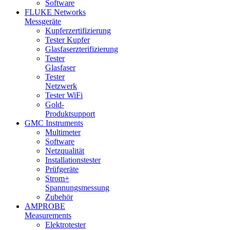
Software
FLUKE Networks
Messgeräte
Kupferzertifizierung
Tester Kupfer
Glasfaserzterifizierung
Tester
Glasfaser
Tester
Netzwerk
Tester WiFi
Gold-
Produktsupport
GMC Instruments
Multimeter
Software
Netzqualität
Installationstester
Prüfgeräte
Strom+
Spannungsmessung
Zubehör
AMPROBE
Measurements
Elektrotester