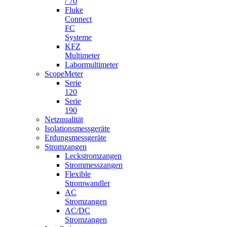
/ 70
Fluke
Connect
FC
Systeme
KFZ
Multimeter
Labormultimeter
ScopeMeter
Serie
120
Serie
190
Netzqualität
Isolationsmessgeräte
Erdungsmessgeräte
Stromzangen
Leckstromzangen
Strommesszangen
Flexible
Stromwandler
AC
Stromzangen
AC/DC
Stromzangen