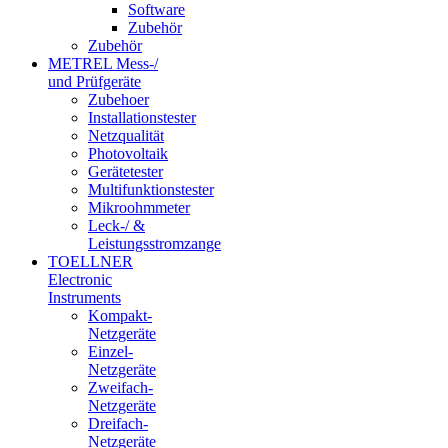
Software
Zubehör
Zubehör
METREL Mess-/
und Prüfgeräte
Zubehoer
Installationstester
Netzqualität
Photovoltaik
Gerätetester
Multifunktionstester
Mikroohmmeter
Leck-/ &
Leistungsstromzange
TOELLNER
Electronic
Instruments
Kompakt-
Netzgeräte
Einzel-
Netzgeräte
Zweifach-
Netzgeräte
Dreifach-
Netzgeräte