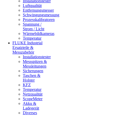
Installationstester
Luftqualität
Entfernungsmesser
Schwingungsmessung
Prozesskalibratoren
Spannung /
Strom / Licht
Wärmebildkameras
Temperatur
FLUKE Industrial
Ersatzteile &
Messzubehör
Installationstester
Messspitzen &
Messleitungen
Sicherungen
Taschen &
Holster
KFZ
Temperatur
Netzqualität
ScopeMeter
Akku &
Ladegerät
Diverses