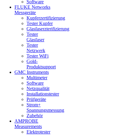
Software
FLUKE Networks
Messgeräte
Kupferzertifizierung
Tester Kupfer
Glasfaserzterifizierung
Tester
Glasfaser
Tester
Netzwerk
Tester WiFi
Gold-
Produktsupport
GMC Instruments
Multimeter
Software
Netzqualität
Installationstester
Prüfgeräte
Strom+
Spannungsmessung
Zubehör
AMPROBE
Measurements
Elektrotester