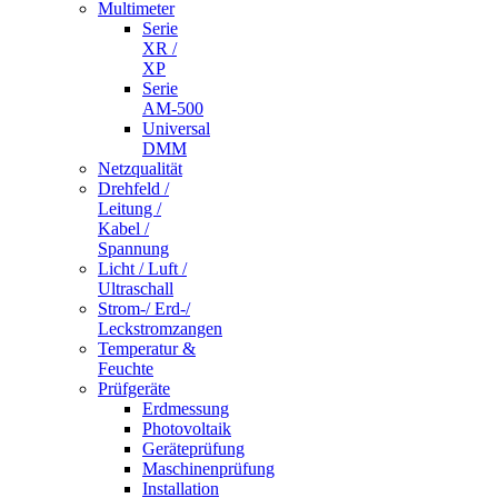
Multimeter
Serie
XR /
XP
Serie
AM-500
Universal
DMM
Netzqualität
Drehfeld /
Leitung /
Kabel /
Spannung
Licht / Luft /
Ultraschall
Strom-/ Erd-/
Leckstromzangen
Temperatur &
Feuchte
Prüfgeräte
Erdmessung
Photovoltaik
Geräteprüfung
Maschinenprüfung
Installation