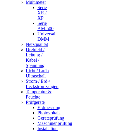
Multimeter
Serie
XR /
XP
Serie
AM-500
Universal
DMM
Netzqualität
Drehfeld /
Leitung /
Kabel /
Spannung
Licht / Luft /
Ultraschall
Strom-/ Erd-/
Leckstromzangen
Temperatur &
Feuchte
Prüfgeräte
Erdmessung
Photovoltaik
Geräteprüfung
Maschinenprüfung
Installation