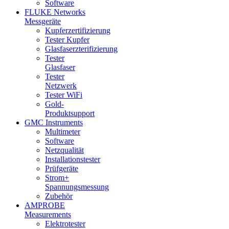
Software
FLUKE Networks
Messgeräte
Kupferzertifizierung
Tester Kupfer
Glasfaserzterifizierung
Tester
Glasfaser
Tester
Netzwerk
Tester WiFi
Gold-
Produktsupport
GMC Instruments
Multimeter
Software
Netzqualität
Installationstester
Prüfgeräte
Strom+
Spannungsmessung
Zubehör
AMPROBE
Measurements
Elektrotester