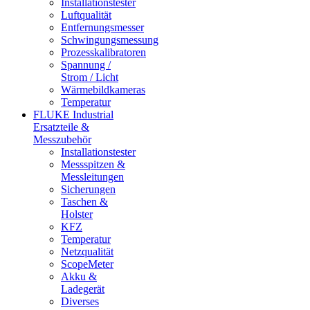
Installationstester
Luftqualität
Entfernungsmesser
Schwingungsmessung
Prozesskalibratoren
Spannung /
Strom / Licht
Wärmebildkameras
Temperatur
FLUKE Industrial
Ersatzteile &
Messzubehör
Installationstester
Messspitzen &
Messleitungen
Sicherungen
Taschen &
Holster
KFZ
Temperatur
Netzqualität
ScopeMeter
Akku &
Ladegerät
Diverses