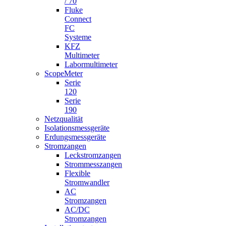
/ 70
Fluke
Connect
FC
Systeme
KFZ
Multimeter
Labormultimeter
ScopeMeter
Serie
120
Serie
190
Netzqualität
Isolationsmessgeräte
Erdungsmessgeräte
Stromzangen
Leckstromzangen
Strommesszangen
Flexible
Stromwandler
AC
Stromzangen
AC/DC
Stromzangen