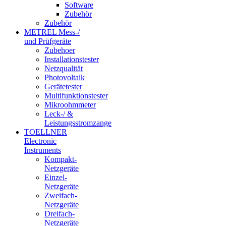
Software
Zubehör
Zubehör
METREL Mess-/
und Prüfgeräte
Zubehoer
Installationstester
Netzqualität
Photovoltaik
Gerätetester
Multifunktionstester
Mikroohmmeter
Leck-/ &
Leistungsstromzange
TOELLNER
Electronic
Instruments
Kompakt-
Netzgeräte
Einzel-
Netzgeräte
Zweifach-
Netzgeräte
Dreifach-
Netzgeräte