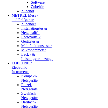
Software
Zubehör
Zubehör
METREL Mess-/
und Prüfgeräte
Zubehoer
Installationstester
Netzqualität
Photovoltaik
Gerätetester
Multifunktionstester
Mikroohmmeter
Leck-/ &
Leistungsstromzange
TOELLNER
Electronic
Instruments
Kompakt-
Netzgeräte
Einzel-
Netzgeräte
Zweifach-
Netzgeräte
Dreifach-
Netzgeräte