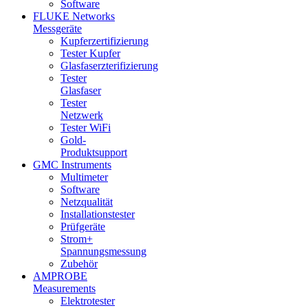
Software
FLUKE Networks
Messgeräte
Kupferzertifizierung
Tester Kupfer
Glasfaserzterifizierung
Tester
Glasfaser
Tester
Netzwerk
Tester WiFi
Gold-
Produktsupport
GMC Instruments
Multimeter
Software
Netzqualität
Installationstester
Prüfgeräte
Strom+
Spannungsmessung
Zubehör
AMPROBE
Measurements
Elektrotester