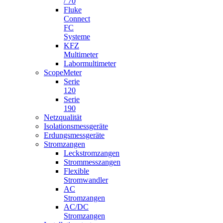
/ 70
Fluke
Connect
FC
Systeme
KFZ
Multimeter
Labormultimeter
ScopeMeter
Serie
120
Serie
190
Netzqualität
Isolationsmessgeräte
Erdungsmessgeräte
Stromzangen
Leckstromzangen
Strommesszangen
Flexible
Stromwandler
AC
Stromzangen
AC/DC
Stromzangen