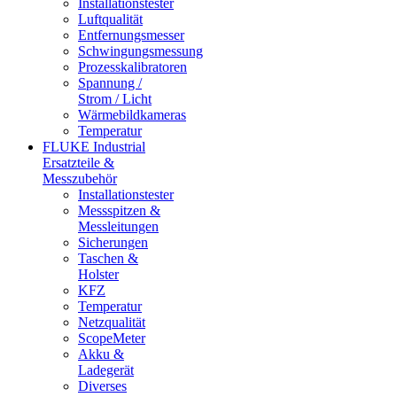
Installationstester
Luftqualität
Entfernungsmesser
Schwingungsmessung
Prozesskalibratoren
Spannung /
Strom / Licht
Wärmebildkameras
Temperatur
FLUKE Industrial
Ersatzteile &
Messzubehör
Installationstester
Messspitzen &
Messleitungen
Sicherungen
Taschen &
Holster
KFZ
Temperatur
Netzqualität
ScopeMeter
Akku &
Ladegerät
Diverses