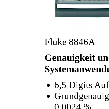
Fluke 8846A
Genauigkeit und
Systemanwend
6,5 Digits Au
Grundgenauigk
0,0024 %