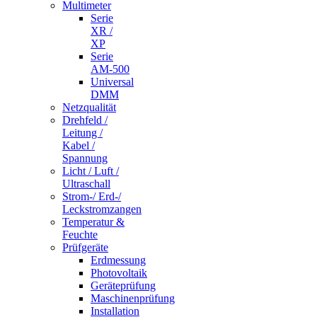
Multimeter
Serie
XR /
XP
Serie
AM-500
Universal
DMM
Netzqualität
Drehfeld /
Leitung /
Kabel /
Spannung
Licht / Luft /
Ultraschall
Strom-/ Erd-/
Leckstromzangen
Temperatur &
Feuchte
Prüfgeräte
Erdmessung
Photovoltaik
Geräteprüfung
Maschinenprüfung
Installation