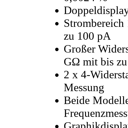
Doppeldispla
Strombereich 
zu 100 pA
Großer Widers
GΩ mit bis z
2 x 4-Widerst
Messung
Beide Modelle
Frequenzmess
Graphikdispl