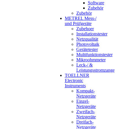
Software
Zubehör
Zubehör
METREL Mess-/
und Prüfgeräte
Zubehoer
Installationstester
Netzqualität
Photovoltaik
Gerätetester
Multifunktionstester
Mikroohmmeter
Leck-/ &
Leistungsstromzange
TOELLNER
Electronic
Instruments
Kompakt-
Netzgeräte
Einzel-
Netzgeräte
Zweifach-
Netzgeräte
Dreifach-
Netzgeräte