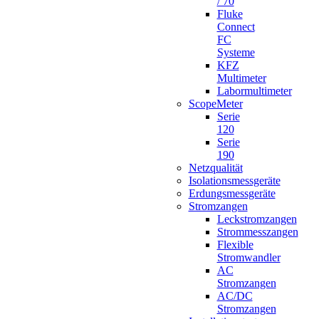
/ 70
Fluke
Connect
FC
Systeme
KFZ
Multimeter
Labormultimeter
ScopeMeter
Serie
120
Serie
190
Netzqualität
Isolationsmessgeräte
Erdungsmessgeräte
Stromzangen
Leckstromzangen
Strommesszangen
Flexible
Stromwandler
AC
Stromzangen
AC/DC
Stromzangen