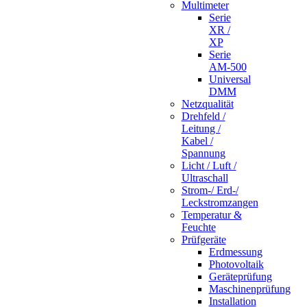
Multimeter
Serie
XR /
XP
Serie
AM-500
Universal
DMM
Netzqualität
Drehfeld /
Leitung /
Kabel /
Spannung
Licht / Luft /
Ultraschall
Strom-/ Erd-/
Leckstromzangen
Temperatur &
Feuchte
Prüfgeräte
Erdmessung
Photovoltaik
Geräteprüfung
Maschinenprüfung
Installation