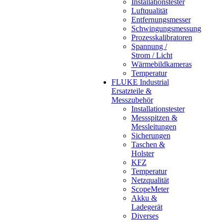
Installationstester
Luftqualität
Entfernungsmesser
Schwingungsmessung
Prozesskalibratoren
Spannung /
Strom / Licht
Wärmebildkameras
Temperatur
FLUKE Industrial
Ersatzteile &
Messzubehör
Installationstester
Messspitzen &
Messleitungen
Sicherungen
Taschen &
Holster
KFZ
Temperatur
Netzqualität
ScopeMeter
Akku &
Ladegerät
Diverses