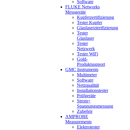
Software
FLUKE Networks
Messgeräte
Kupferzertifizierung
Tester Kupfer
Glasfaserzterifizierung
Tester
Glasfaser
Tester
Netzwerk
Tester WiFi
Gold-
Produktsupport
GMC Instruments
Multimeter
Software
Netzqualität
Installationstester
Prüfgeräte
Strom+
Spannungsmessung
Zubehör
AMPROBE
Measurements
Elektrotester