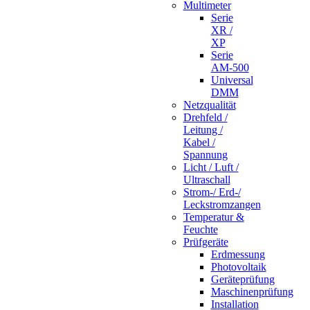
Multimeter
Serie
XR /
XP
Serie
AM-500
Universal
DMM
Netzqualität
Drehfeld /
Leitung /
Kabel /
Spannung
Licht / Luft /
Ultraschall
Strom-/ Erd-/
Leckstromzangen
Temperatur &
Feuchte
Prüfgeräte
Erdmessung
Photovoltaik
Geräteprüfung
Maschinenprüfung
Installation