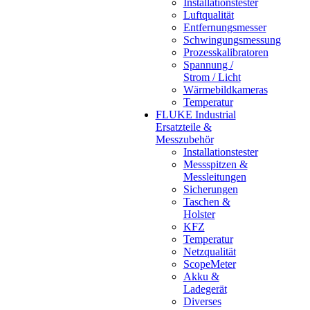
Installationstester
Luftqualität
Entfernungsmesser
Schwingungsmessung
Prozesskalibratoren
Spannung /
Strom / Licht
Wärmebildkameras
Temperatur
FLUKE Industrial
Ersatzteile &
Messzubehör
Installationstester
Messspitzen &
Messleitungen
Sicherungen
Taschen &
Holster
KFZ
Temperatur
Netzqualität
ScopeMeter
Akku &
Ladegerät
Diverses