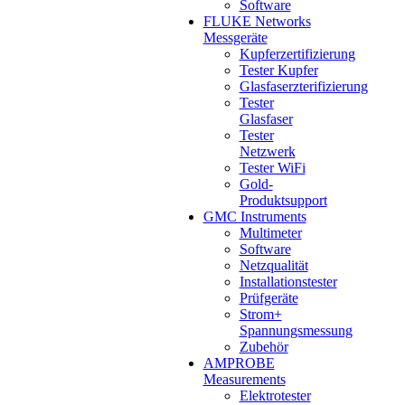
Software
FLUKE Networks
Messgeräte
Kupferzertifizierung
Tester Kupfer
Glasfaserzterifizierung
Tester
Glasfaser
Tester
Netzwerk
Tester WiFi
Gold-
Produktsupport
GMC Instruments
Multimeter
Software
Netzqualität
Installationstester
Prüfgeräte
Strom+
Spannungsmessung
Zubehör
AMPROBE
Measurements
Elektrotester