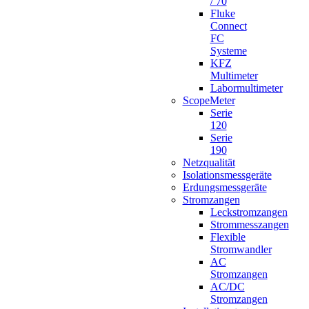
/ 70
Fluke
Connect
FC
Systeme
KFZ
Multimeter
Labormultimeter
ScopeMeter
Serie
120
Serie
190
Netzqualität
Isolationsmessgeräte
Erdungsmessgeräte
Stromzangen
Leckstromzangen
Strommesszangen
Flexible
Stromwandler
AC
Stromzangen
AC/DC
Stromzangen