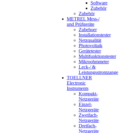
Software
Zubehör
Zubehör
METREL Mess-/
und Prüfgeräte
Zubehoer
Installationstester
Netzqualität
Photovoltaik
Gerätetester
Multifunktionstester
Mikroohmmeter
Leck-/ &
Leistungsstromzange
TOELLNER
Electronic
Instruments
Kompakt-
Netzgeräte
Einzel-
Netzgeräte
Zweifach-
Netzgeräte
Dreifach-
Netzgeräte