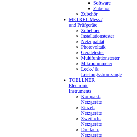
Software
Zubehör
Zubehör
METREL Mess-/
und Prüfgeräte
Zubehoer
Installationstester
Netzqualität
Photovoltaik
Gerätetester
Multifunktionstester
Mikroohmmeter
Leck-/ &
Leistungsstromzange
TOELLNER
Electronic
Instruments
Kompakt-
Netzgeräte
Einzel-
Netzgeräte
Zweifach-
Netzgeräte
Dreifach-
Netzgeräte