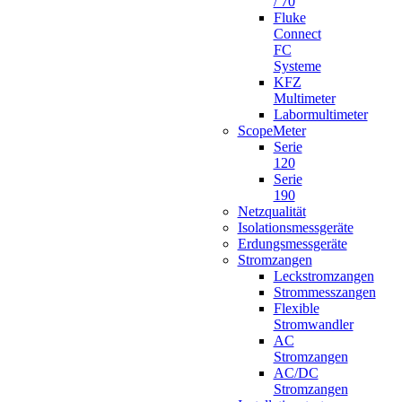
/ 70
Fluke
Connect
FC
Systeme
KFZ
Multimeter
Labormultimeter
ScopeMeter
Serie
120
Serie
190
Netzqualität
Isolationsmessgeräte
Erdungsmessgeräte
Stromzangen
Leckstromzangen
Strommesszangen
Flexible
Stromwandler
AC
Stromzangen
AC/DC
Stromzangen