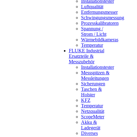
Installationstester
Luftqualität
Entfernungsmesser
Schwingungsmessung
Prozesskalibratoren
Spannung /
Strom / Licht
Wärmebildkameras
Temperatur
FLUKE Industrial
Ersatzteile &
Messzubehör
Installationstester
Messspitzen &
Messleitungen
Sicherungen
Taschen &
Holster
KFZ
Temperatur
Netzqualität
ScopeMeter
Akku &
Ladegerät
Diverses