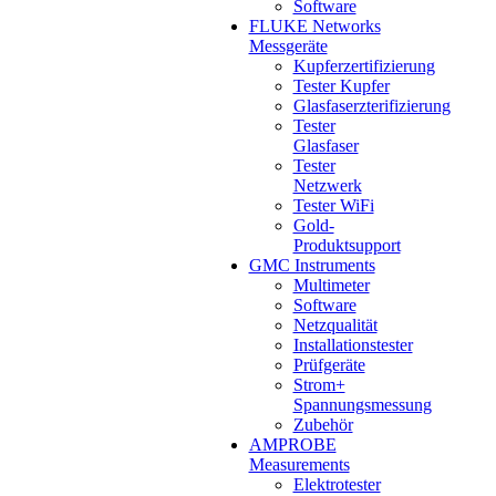
Software
FLUKE Networks
Messgeräte
Kupferzertifizierung
Tester Kupfer
Glasfaserzterifizierung
Tester
Glasfaser
Tester
Netzwerk
Tester WiFi
Gold-
Produktsupport
GMC Instruments
Multimeter
Software
Netzqualität
Installationstester
Prüfgeräte
Strom+
Spannungsmessung
Zubehör
AMPROBE
Measurements
Elektrotester