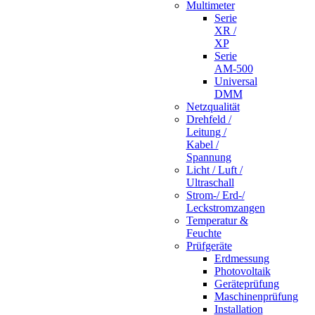
Multimeter
Serie
XR /
XP
Serie
AM-500
Universal
DMM
Netzqualität
Drehfeld /
Leitung /
Kabel /
Spannung
Licht / Luft /
Ultraschall
Strom-/ Erd-/
Leckstromzangen
Temperatur &
Feuchte
Prüfgeräte
Erdmessung
Photovoltaik
Geräteprüfung
Maschinenprüfung
Installation