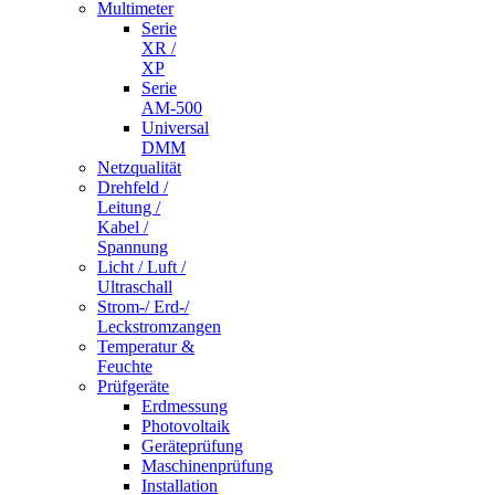
Multimeter
Serie
XR /
XP
Serie
AM-500
Universal
DMM
Netzqualität
Drehfeld /
Leitung /
Kabel /
Spannung
Licht / Luft /
Ultraschall
Strom-/ Erd-/
Leckstromzangen
Temperatur &
Feuchte
Prüfgeräte
Erdmessung
Photovoltaik
Geräteprüfung
Maschinenprüfung
Installation