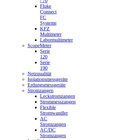
/ 70
Fluke
Connect
FC
Systeme
KFZ
Multimeter
Labormultimeter
ScopeMeter
Serie
120
Serie
190
Netzqualität
Isolationsmessgeräte
Erdungsmessgeräte
Stromzangen
Leckstromzangen
Strommesszangen
Flexible
Stromwandler
AC
Stromzangen
AC/DC
Stromzangen