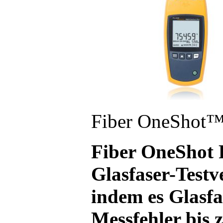
Fiber OneShot
Fiber OneShot
Glasfaser-Testv
indem es Glasf
Messfehler bis 