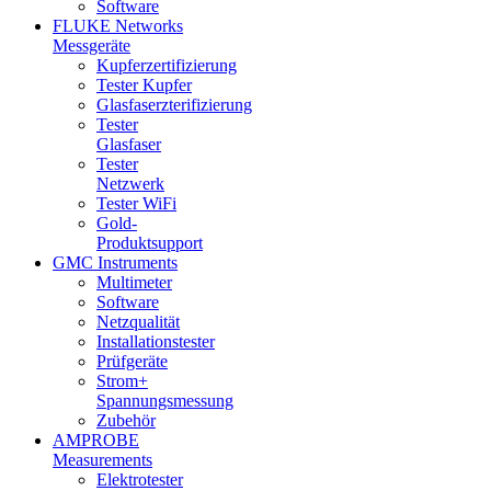
Software
FLUKE Networks
Messgeräte
Kupferzertifizierung
Tester Kupfer
Glasfaserzterifizierung
Tester
Glasfaser
Tester
Netzwerk
Tester WiFi
Gold-
Produktsupport
GMC Instruments
Multimeter
Software
Netzqualität
Installationstester
Prüfgeräte
Strom+
Spannungsmessung
Zubehör
AMPROBE
Measurements
Elektrotester