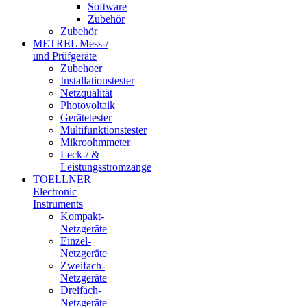
Software
Zubehör
Zubehör
METREL Mess-/
und Prüfgeräte
Zubehoer
Installationstester
Netzqualität
Photovoltaik
Gerätetester
Multifunktionstester
Mikroohmmeter
Leck-/ &
Leistungsstromzange
TOELLNER
Electronic
Instruments
Kompakt-
Netzgeräte
Einzel-
Netzgeräte
Zweifach-
Netzgeräte
Dreifach-
Netzgeräte