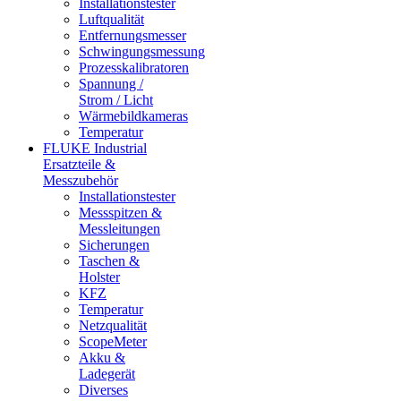
Installationstester
Luftqualität
Entfernungsmesser
Schwingungsmessung
Prozesskalibratoren
Spannung /
Strom / Licht
Wärmebildkameras
Temperatur
FLUKE Industrial
Ersatzteile &
Messzubehör
Installationstester
Messspitzen &
Messleitungen
Sicherungen
Taschen &
Holster
KFZ
Temperatur
Netzqualität
ScopeMeter
Akku &
Ladegerät
Diverses