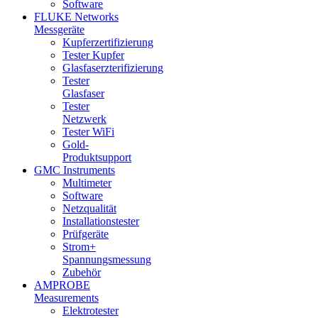
Software
FLUKE Networks
Messgeräte
Kupferzertifizierung
Tester Kupfer
Glasfaserzterifizierung
Tester
Glasfaser
Tester
Netzwerk
Tester WiFi
Gold-
Produktsupport
GMC Instruments
Multimeter
Software
Netzqualität
Installationstester
Prüfgeräte
Strom+
Spannungsmessung
Zubehör
AMPROBE
Measurements
Elektrotester