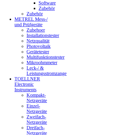
Software
Zubehör
Zubehör
METREL Mess-/
und Prüfgeräte
Zubehoer
Installationstester
Netzqualität
Photovoltaik
Gerätetester
Multifunktionstester
Mikroohmmeter
Leck-/ &
Leistungsstromzange
TOELLNER
Electronic
Instruments
Kompakt-
Netzgeräte
Einzel-
Netzgeräte
Zweifach-
Netzgeräte
Dreifach-
Netzgeräte