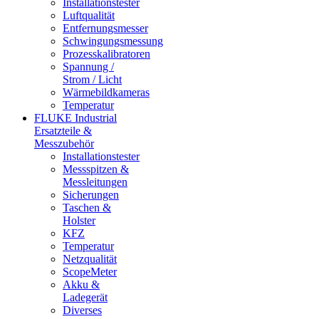
Installationstester
Luftqualität
Entfernungsmesser
Schwingungsmessung
Prozesskalibratoren
Spannung /
Strom / Licht
Wärmebildkameras
Temperatur
FLUKE Industrial
Ersatzteile &
Messzubehör
Installationstester
Messspitzen &
Messleitungen
Sicherungen
Taschen &
Holster
KFZ
Temperatur
Netzqualität
ScopeMeter
Akku &
Ladegerät
Diverses