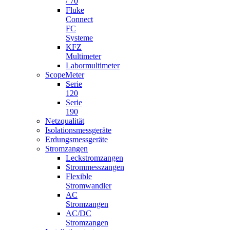
/ 70
Fluke
Connect
FC
Systeme
KFZ
Multimeter
Labormultimeter
ScopeMeter
Serie
120
Serie
190
Netzqualität
Isolationsmessgeräte
Erdungsmessgeräte
Stromzangen
Leckstromzangen
Strommesszangen
Flexible
Stromwandler
AC
Stromzangen
AC/DC
Stromzangen