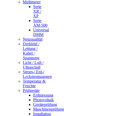
Multimeter
Serie
XR /
XP
Serie
AM-500
Universal
DMM
Netzqualität
Drehfeld /
Leitung /
Kabel /
Spannung
Licht / Luft /
Ultraschall
Strom-/ Erd-/
Leckstromzangen
Temperatur &
Feuchte
Prüfgeräte
Erdmessung
Photovoltaik
Geräteprüfung
Maschinenprüfung
Installation