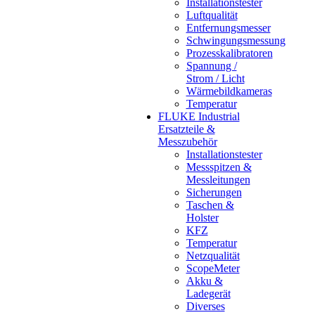
Installationstester
Luftqualität
Entfernungsmesser
Schwingungsmessung
Prozesskalibratoren
Spannung /
Strom / Licht
Wärmebildkameras
Temperatur
FLUKE Industrial
Ersatzteile &
Messzubehör
Installationstester
Messspitzen &
Messleitungen
Sicherungen
Taschen &
Holster
KFZ
Temperatur
Netzqualität
ScopeMeter
Akku &
Ladegerät
Diverses