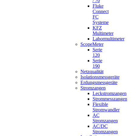
/ 70
Fluke
Connect
FC
Systeme
KFZ
Multimeter
Labormultimeter
ScopeMeter
Serie
120
Serie
190
Netzqualität
Isolationsmessgeräte
Erdungsmessgeräte
Stromzangen
Leckstromzangen
Strommesszangen
Flexible
Stromwandler
AC
Stromzangen
AC/DC
Stromzangen