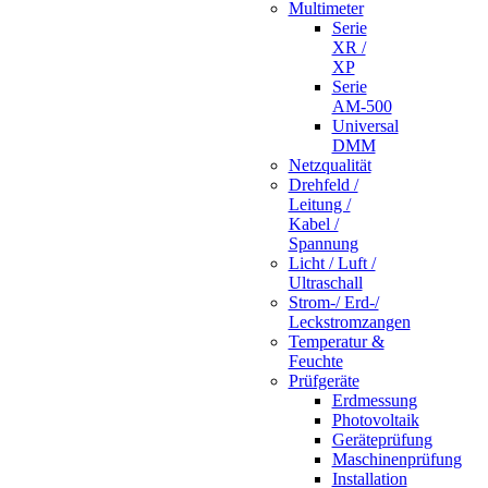
Multimeter
Serie
XR /
XP
Serie
AM-500
Universal
DMM
Netzqualität
Drehfeld /
Leitung /
Kabel /
Spannung
Licht / Luft /
Ultraschall
Strom-/ Erd-/
Leckstromzangen
Temperatur &
Feuchte
Prüfgeräte
Erdmessung
Photovoltaik
Geräteprüfung
Maschinenprüfung
Installation