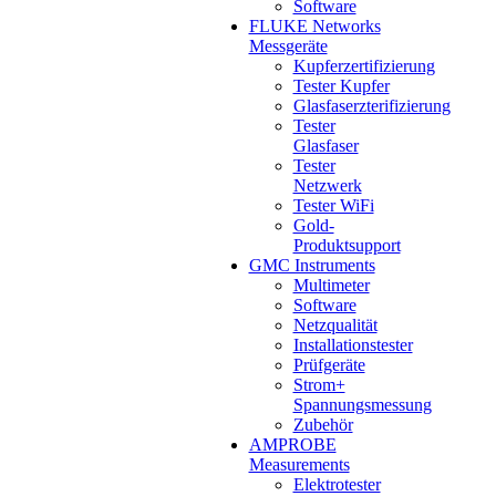
Software
FLUKE Networks
Messgeräte
Kupferzertifizierung
Tester Kupfer
Glasfaserzterifizierung
Tester
Glasfaser
Tester
Netzwerk
Tester WiFi
Gold-
Produktsupport
GMC Instruments
Multimeter
Software
Netzqualität
Installationstester
Prüfgeräte
Strom+
Spannungsmessung
Zubehör
AMPROBE
Measurements
Elektrotester