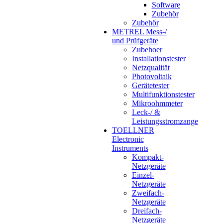
Software
Zubehör
Zubehör
METREL Mess-/
und Prüfgeräte
Zubehoer
Installationstester
Netzqualität
Photovoltaik
Gerätetester
Multifunktionstester
Mikroohmmeter
Leck-/ &
Leistungsstromzange
TOELLNER
Electronic
Instruments
Kompakt-
Netzgeräte
Einzel-
Netzgeräte
Zweifach-
Netzgeräte
Dreifach-
Netzgeräte