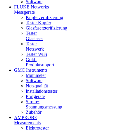
Software
FLUKE Networks
Messgeräte
Kupferzertifizierung
Tester Kupfer
Glasfaserzterifizierung
Tester
Glasfaser
Tester
Netzwerk
Tester WiFi
Gold-
Produktsupport
GMC Instruments
Multimeter
Software
Netzqualität
Installationstester
Prüfgeräte
Strom+
Spannungsmessung
Zubehör
AMPROBE
Measurements
Elektrotester