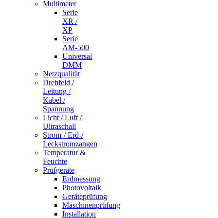
Multimeter
Serie
XR /
XP
Serie
AM-500
Universal
DMM
Netzqualität
Drehfeld /
Leitung /
Kabel /
Spannung
Licht / Luft /
Ultraschall
Strom-/ Erd-/
Leckstromzangen
Temperatur &
Feuchte
Prüfgeräte
Erdmessung
Photovoltaik
Geräteprüfung
Maschinenprüfung
Installation