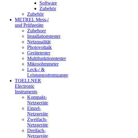
Software
Zubehör
Zubehör
METREL Mess-/
und Prüfgeräte
Zubehoer
Installationstester
Netzqualität
Photovoltaik
Gerätetester
Multifunktionstester
Mikroohmmeter
Leck-/ &
Leistungsstromzange
TOELLNER
Electronic
Instruments
Kompakt-
Netzgeräte
Einzel-
Netzgeräte
Zweifach-
Netzgeräte
Dreifach-
Netzgeräte