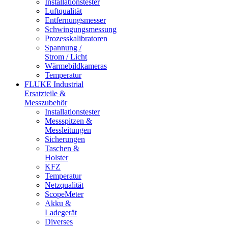
Installationstester
Luftqualität
Entfernungsmesser
Schwingungsmessung
Prozesskalibratoren
Spannung /
Strom / Licht
Wärmebildkameras
Temperatur
FLUKE Industrial
Ersatzteile &
Messzubehör
Installationstester
Messspitzen &
Messleitungen
Sicherungen
Taschen &
Holster
KFZ
Temperatur
Netzqualität
ScopeMeter
Akku &
Ladegerät
Diverses