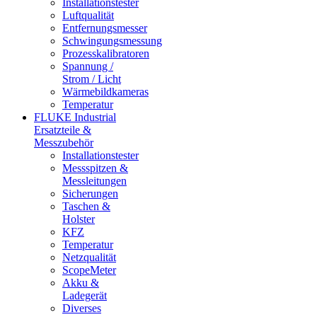
Installationstester
Luftqualität
Entfernungsmesser
Schwingungsmessung
Prozesskalibratoren
Spannung /
Strom / Licht
Wärmebildkameras
Temperatur
FLUKE Industrial
Ersatzteile &
Messzubehör
Installationstester
Messspitzen &
Messleitungen
Sicherungen
Taschen &
Holster
KFZ
Temperatur
Netzqualität
ScopeMeter
Akku &
Ladegerät
Diverses