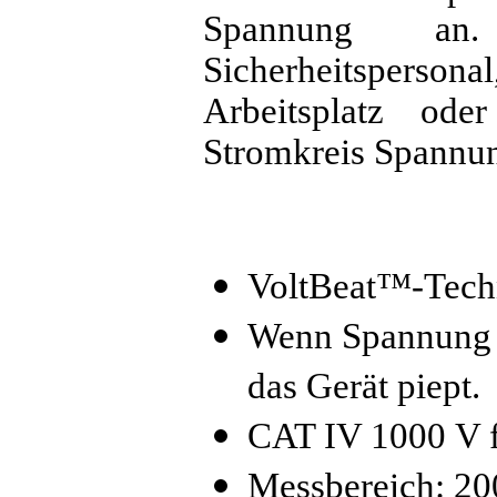
Spannung an.
Sicherheitsperson
Arbeitsplatz od
Stromkreis Spannun
VoltBeat™-Techn
Wenn Spannung an
das Gerät piept.
CAT IV 1000 V f
Messbereich: 2