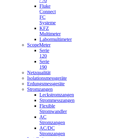
/ 70
Fluke
Connect
FC
Systeme
KFZ
Multimeter
Labormultimeter
ScopeMeter
Serie
120
Serie
190
Netzqualität
Isolationsmessgeräte
Erdungsmessgeräte
Stromzangen
Leckstromzangen
Strommesszangen
Flexible
Stromwandler
AC
Stromzangen
AC/DC
Stromzangen