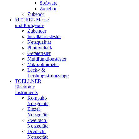
Software
Zubehör
Zubehör
METREL Mess-/
und Prüfgeräte
Zubehoer
Installationstester
Netzqualität
Photovoltaik
Gerätetester
Multifunktionstester
Mikroohmmeter
Leck-/ &
Leistungsstromzange
TOELLNER
Electronic
Instruments
Kompakt-
Netzgeräte
Einzel-
Netzgeräte
Zweifach-
Netzgeräte
Dreifach-
Netzgeräte