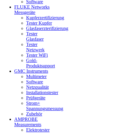
Software
FLUKE Networks
Messgeräte
Kupferzertifizierung
Tester Kupfer
Glasfaserzterifizierung
Tester
Glasfaser
Tester
Netzwerk
Tester WiFi
Gold-
Produktsupport
GMC Instruments
Multimeter
Software
Netzqualität
Installationstester
Prüfgeräte
Strom+
Spannungsmessung
Zubehör
AMPROBE
Measurements
Elektrotester