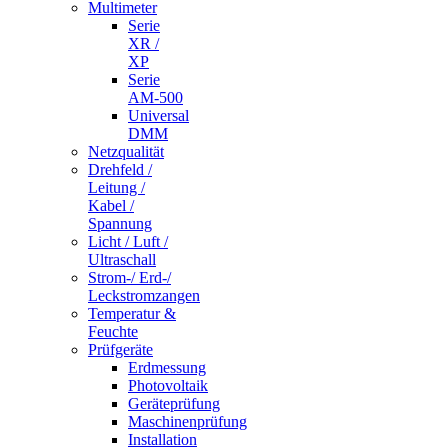
Multimeter
Serie
XR /
XP
Serie
AM-500
Universal
DMM
Netzqualität
Drehfeld /
Leitung /
Kabel /
Spannung
Licht / Luft /
Ultraschall
Strom-/ Erd-/
Leckstromzangen
Temperatur &
Feuchte
Prüfgeräte
Erdmessung
Photovoltaik
Geräteprüfung
Maschinenprüfung
Installation